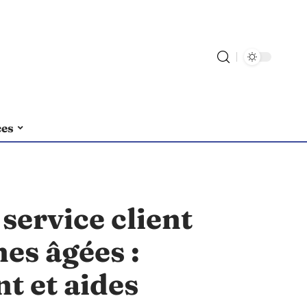
ces
service client
es âgées :
 et aides