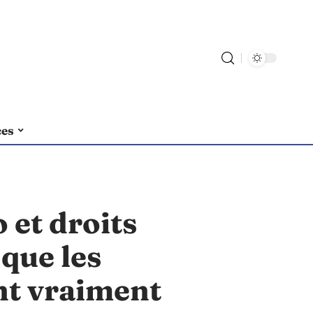
ces
 et droits
 que les
nt vraiment